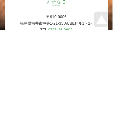
〒910-0006
福井県福井市中央1-21-35 AUBEビル1・2F
TEL
0776-26-2892
E-mail
info@tokinaru.jp
営業時間
フロア／月〜金 10:00-16:00、土日祝 10:00-17:00
再入場可（混雑時を除く）
おもちゃショップ／月〜土 10:00-18:00、日祝 10:00-
17:30
休館日
毎週水曜日（祝日の場合翌日）
※フロア・ショップ共
入館料
小人650円、大人870円
福井県、石川県にお住まいの方
小人150円引き 500円、大人170円引き 700円
※小人：4ヶ月～小学生、大人：中学生以上
※お支払いは現金のみです。
（
団体利用はこちら
）