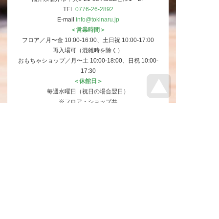
TEL
0776-26-2892
E-mail
info@tokinaru.jp
営業時間
フロア／月〜金 10:00-16:00、土日祝 10:00-17:00
再入場可（混雑時を除く）
おもちゃショップ／月〜土 10:00-18:00、日祝 10:00-
17:30
休館日
毎週水曜日（祝日の場合翌日）
※フロア・ショップ共
入館料
小人650円、大人870円
福井県、石川県にお住まいの方
小人150円引き 500円、大人170円引き 700円
※小人：4ヶ月～小学生、大人：中学生以上
※お支払いは現金のみです。
（
団体利用はこちら
）
駐車場
駐車場はございません。
近隣の駐車場をご利用ください。
詳細はこちら。