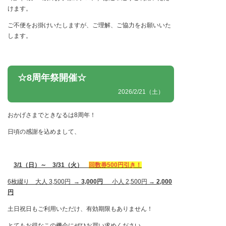
けます。
ご不便をお掛けいたしますが、ご理解、ご協力をお願いいた
します。
☆8周年祭開催☆
2026/2/21（土）
おかげさまでときなるは8周年！
日頃の感謝を込めまして、
3/1（日）～ 3/31（火）
回数券500円引き！
6枚綴り
大人 3,500円 →
3,000円
小人 2,500円 →
2,000
円
土日祝日もご利用いただけ、有効期限もありません！
とてもお得なこの機会にぜひお買い求めください。